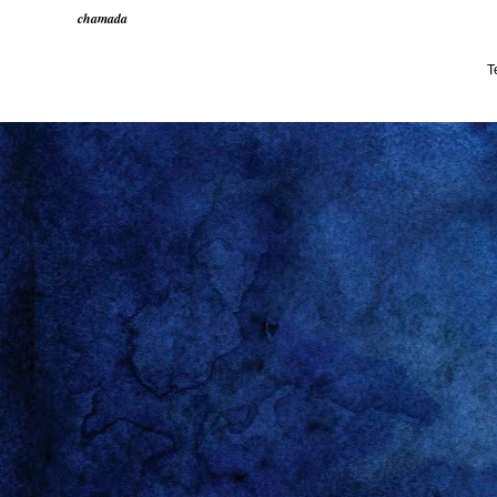
chamada
T