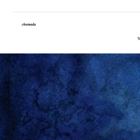
chamada
T