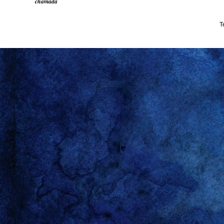
chamada
T