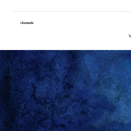
chamada
T