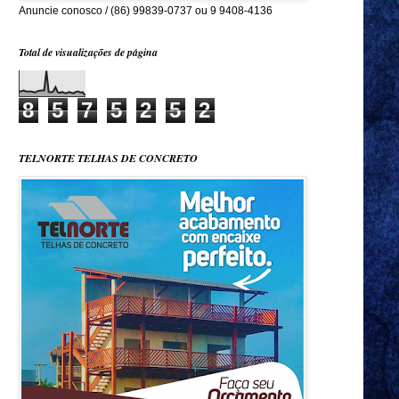
Anuncie conosco / (86) 99839-0737 ou 9 9408-4136
Total de visualizações de página
8
5
7
5
2
5
2
TELNORTE TELHAS DE CONCRETO