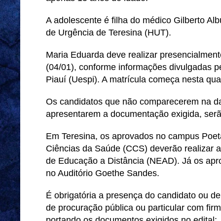
A adolescente é filha do médico Gilberto Alb
de Urgência de Teresina (HUT).
Maria Eduarda deve realizar presencialmente
(04/01), conforme informações divulgadas p
Piauí (Uespi). A matrícula começa nesta quar
Os candidatos que não comparecerem na dat
apresentarem a documentação exigida, serã
Em Teresina, os aprovados no campus Poeta
Ciências da Saúde (CCS) deverão realizar a 
de Educação a Distância (NEAD). Já os ap
no Auditório Goethe Sandes.
É obrigatória a presença do candidato ou de
de procuração pública ou particular com fir
portando os documentos exigidos no edital: