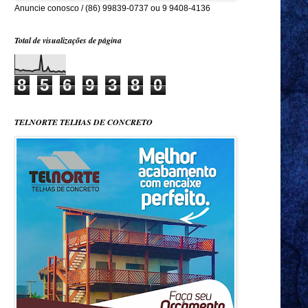
Anuncie conosco / (86) 99839-0737 ou 9 9408-4136
Total de visualizações de página
8
5
6
9
3
8
0
TELNORTE TELHAS DE CONCRETO