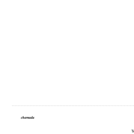
chamada
T