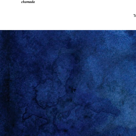
chamada
T