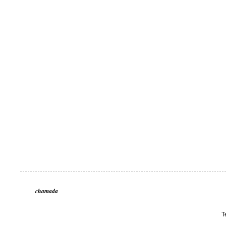
chamada
T