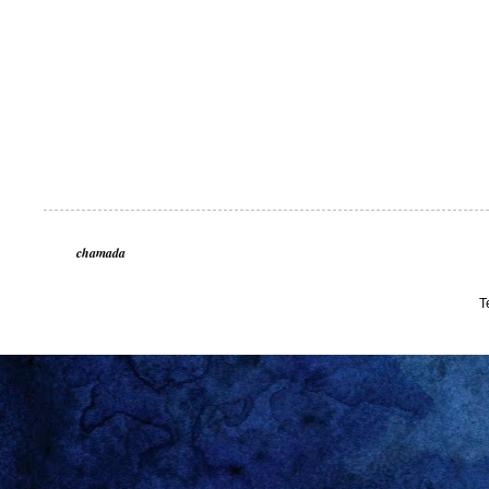
chamada
T