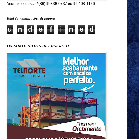
Anuncie conosco / (86) 99839-0737 ou 9 9408-4136
Total de visualizações de página
u
n
d
e
f
i
n
e
d
TELNORTE TELHAS DE CONCRETO