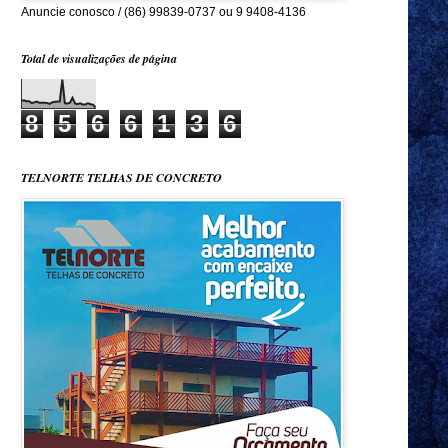
Anuncie conosco / (86) 99839-0737 ou 9 9408-4136
Total de visualizações de página
8
5
6
6
1
3
6
TELNORTE TELHAS DE CONCRETO