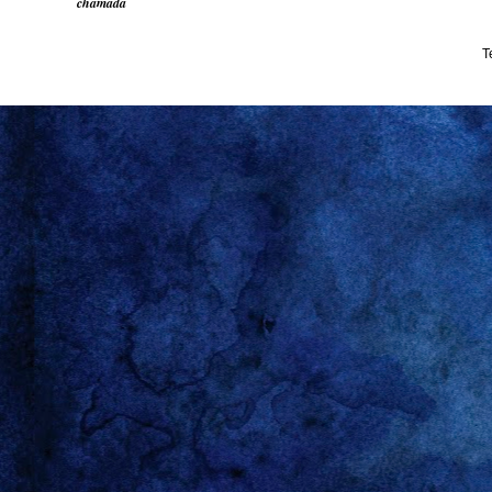
chamada
T