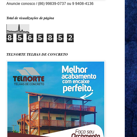
Anuncie conosco / (86) 99839-0737 ou 9 9408-4136
Total de visualizações de página
8
5
6
5
8
5
2
TELNORTE TELHAS DE CONCRETO