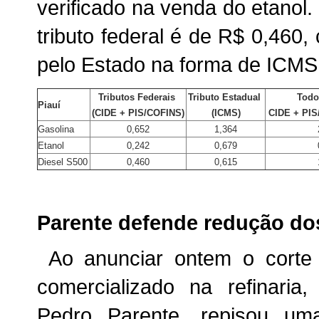
verificado na venda do etanol
tributo federal é de R$ 0,460,
pelo Estado na forma de ICMS
Tributos Federais
Tributo Estadual
Todo
Piauí
(CIDE + PIS/COFINS)
(ICMS)
CIDE + PIS
Gasolina
0,652
1,364
Etanol
0,242
0,679
Diesel S500
0,460
0,615
Parente defende redução do
Ao anunciar ontem o corte
comercializado na refinaria
Pedro Parente, repisou um