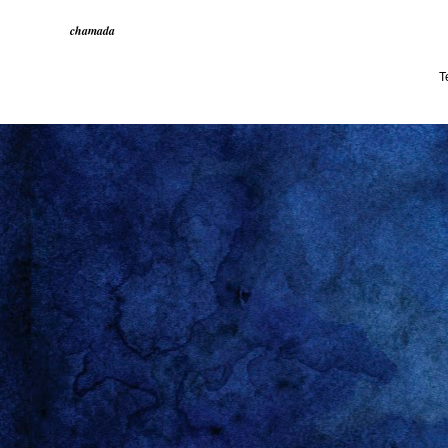
chamada
T