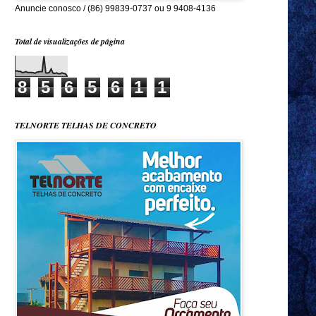
Anuncie conosco / (86) 99839-0737 ou 9 9408-4136
Total de visualizações de página
8
5
6
5
6
1
1
TELNORTE TELHAS DE CONCRETO