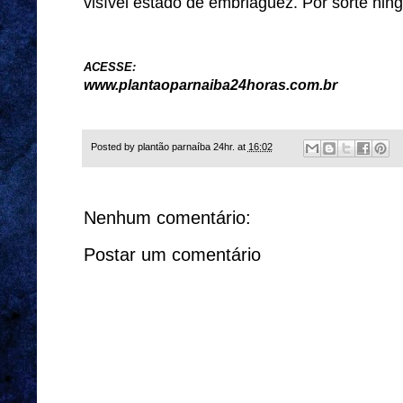
visível estado de embriaguez.
Por sorte ning
ACESSE:
www.plantaoparnaiba24horas.com.br
Posted by
plantão parnaíba 24hr.
at
16:02
Nenhum comentário:
Postar um comentário