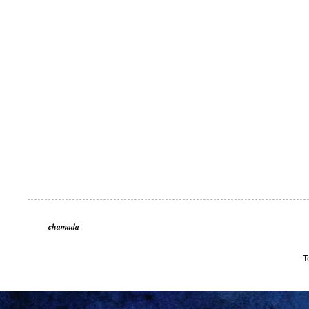
chamada
T