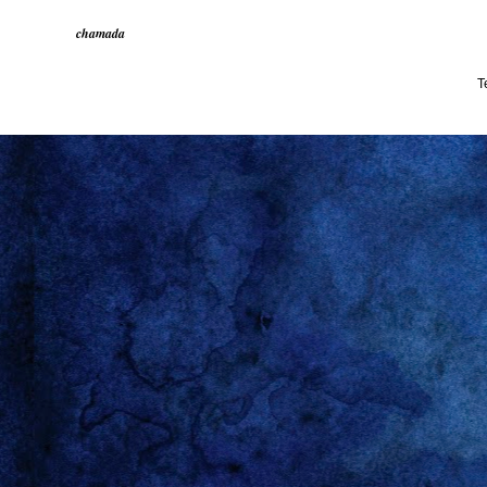
chamada
T