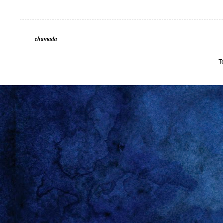
chamada
T