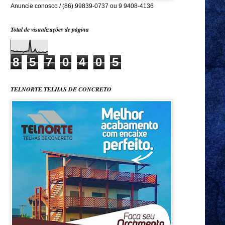
Anuncie conosco / (86) 99839-0737 ou 9 9408-4136
Total de visualizações de página
8
5
7
0
4
0
5
TELNORTE TELHAS DE CONCRETO