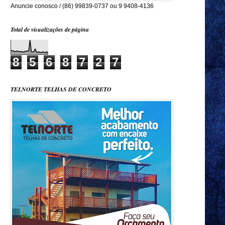
Anuncie conosco / (86) 99839-0737 ou 9 9408-4136
Total de visualizações de página
8
5
6
8
7
2
7
TELNORTE TELHAS DE CONCRETO