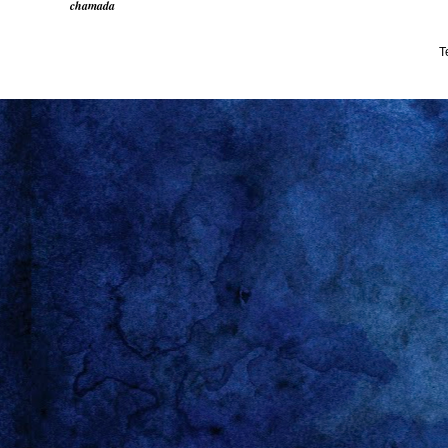
chamada
T