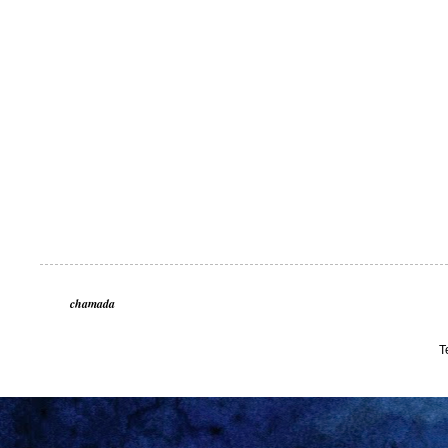
chamada
T