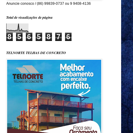
Anuncie conosco / (86) 99839-0737 ou 9 9408-4136
Total de visualizações de página
8
5
6
5
8
7
6
TELNORTE TELHAS DE CONCRETO