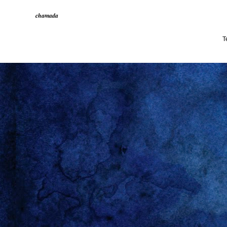
chamada
T