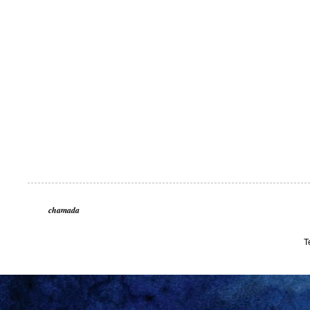
chamada
T