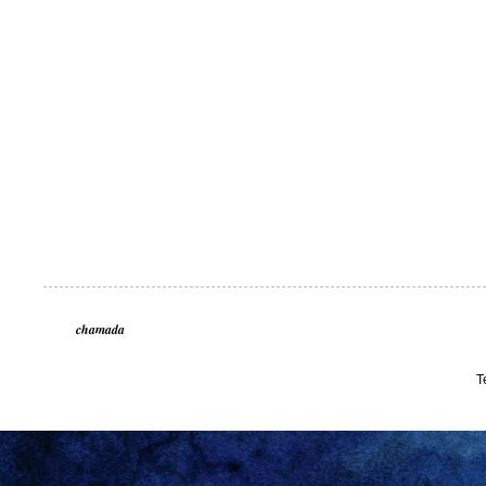
chamada
T