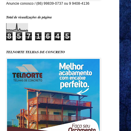
Anuncie conosco / (86) 99839-0737 ou 9 9408-4136
Total de visualizações de página
8
5
7
1
6
4
5
TELNORTE TELHAS DE CONCRETO