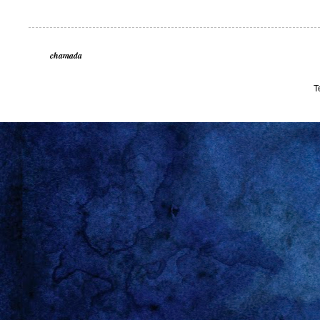
chamada
T