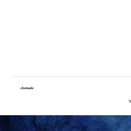
chamada
T