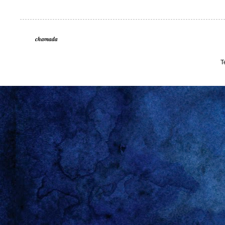
chamada
T