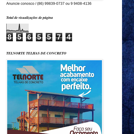
Anuncie conosco / (86) 99839-0737 ou 9 9408-4136
Total de visualizações de página
8
5
6
5
5
7
4
TELNORTE TELHAS DE CONCRETO