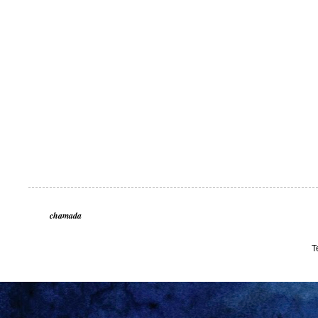
chamada
T