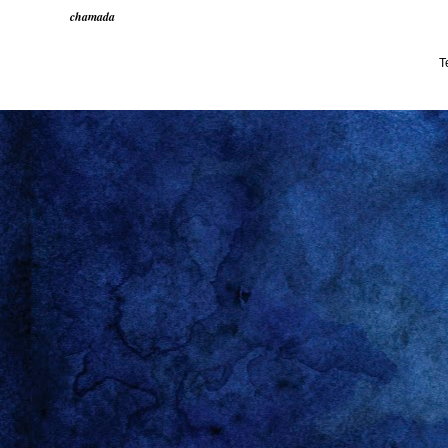
chamada
T