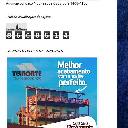
Anuncie conosco / (86) 99839-0737 ou 9 9408-4136
Total de visualizações de página
8
5
6
8
5
1
4
TELNORTE TELHAS DE CONCRETO