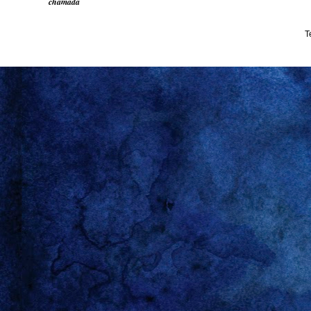
chamada
T