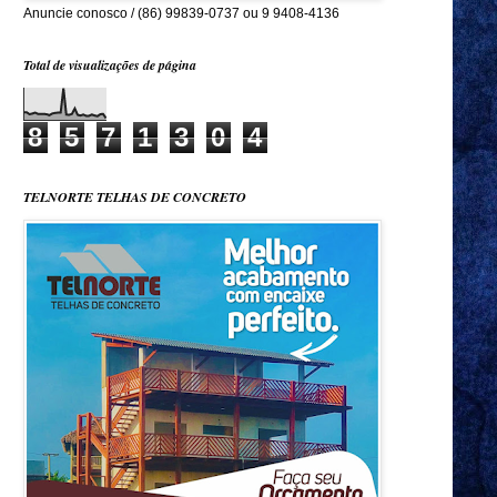
Anuncie conosco / (86) 99839-0737 ou 9 9408-4136
Total de visualizações de página
8
5
7
1
3
0
4
TELNORTE TELHAS DE CONCRETO