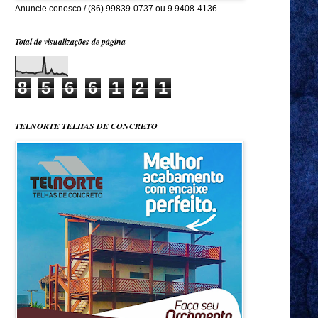
Anuncie conosco / (86) 99839-0737 ou 9 9408-4136
Total de visualizações de página
8
5
6
6
1
2
1
TELNORTE TELHAS DE CONCRETO