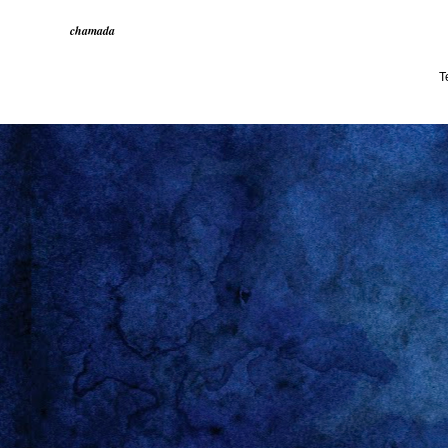
chamada
T