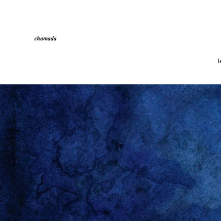
chamada
T