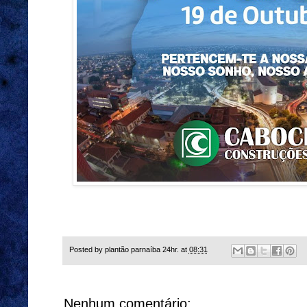
Posted by
plantão parnaíba 24hr.
at
08:31
Nenhum comentário: