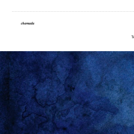
chamada
T