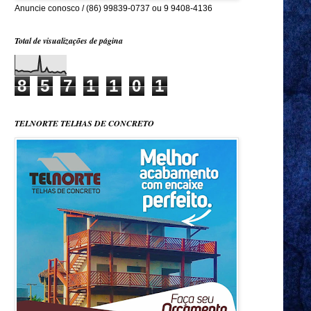
Anuncie conosco / (86) 99839-0737 ou 9 9408-4136
Total de visualizações de página
8
5
7
1
1
0
1
TELNORTE TELHAS DE CONCRETO