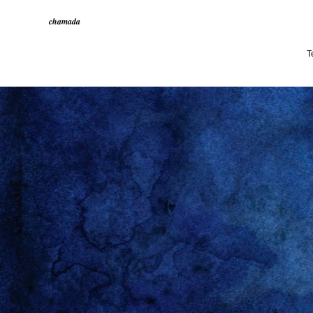
chamada
T