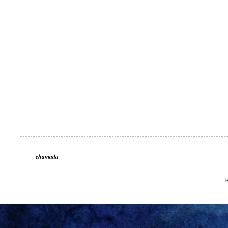
chamada
T