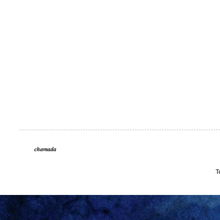
chamada
T