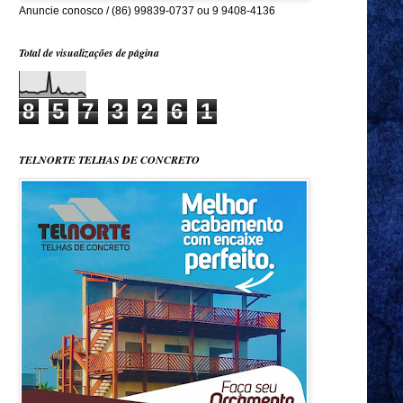
Anuncie conosco / (86) 99839-0737 ou 9 9408-4136
Total de visualizações de página
8
5
7
3
2
6
1
TELNORTE TELHAS DE CONCRETO