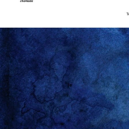
chamada
T