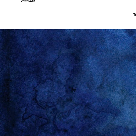
chamada
T